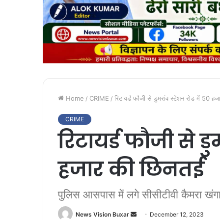
Home
/
CRIME
/
रिटायर्ड फौजी से डुमरांव स्टेशन रोड में 50 
CRIME
रिटायर्ड फौजी से डु
हजार की छिनतई
पुलिस आसपास में लगे सीसीटीवी कैमरा खंग
News Vision Buxar
S
December 12, 2023