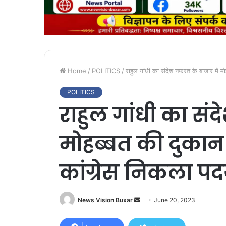
Home
/
POLITICS
/
राहुल गांधी का संदेश नफरत के बाजार में म
POLITICS
राहुल गांधी का सं
मोहब्बत की दुकान
कांग्रेस निकला पदय
News Vision Buxar
S
June 20, 2023
e
n