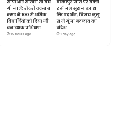
सीपीआर सीखेंगे तो बचें
बांकीपुर जीत पर बक्स
गी जानें: रोटरी क्लब ब
र में जन सुराज का श
क्सर ने 100 से अधिक
क्ति प्रदर्शन, विजय जुलू
विद्यार्थियों को दिया जी
स में गूंजा बदलाव का
वन रक्षक प्रशिक्षण
संदेश
15 hours ago
1 day ago