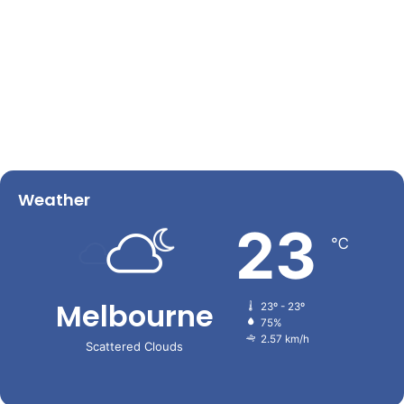
Weather
23
℃
Melbourne
23º - 23º
75%
2.57 km/h
Scattered Clouds