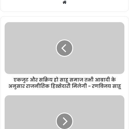
W
e
b
s
i
t
e
एकजुट और सक्रिय हो साहू समाज तभी आबादी के
अनुसार राजनीतिक हिस्सेदारी मिलेगी - रणविजय साहू