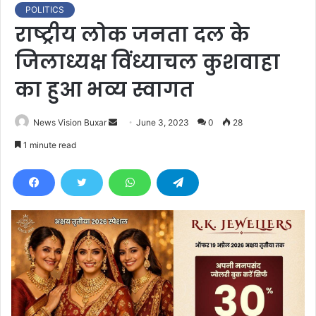
POLITICS
राष्ट्रीय लोक जनता दल के
जिलाध्यक्ष विंध्याचल कुशवाहा
का हुआ भव्य स्वागत
News Vision Buxar
S
June 3, 2023
0
28
e
1 minute read
n
d
a
n
e
m
a
i
l