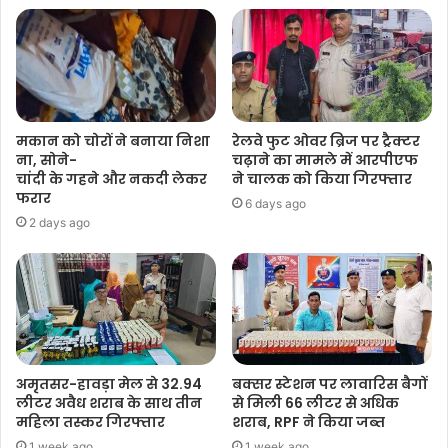
मकान को चोरों ने बनाया निशा
रेलवे फुट ओवर ब्रिज पर ट्रैक्टर
ना, सोने-
चढ़ाने का मामले में आरपीएफ
चांदी के गहने और नकदी लेकर
ने चालक को किया गिरफ्तार
फरार
6 days ago
2 days ago
अमृतसर-हावड़ा मेल से 32.94
बक्सर स्टेशन पर लावारिस बैगों
लीटर अवैध शराब के साथ तीन
से मिली 66 लीटर से अधिक
महिला तस्कर गिरफ्तार
शराब, RPF ने किया जब्त
1 week ago
1 week ago