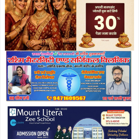
a
i
l