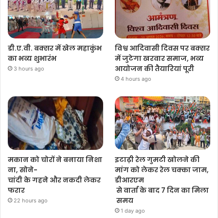
डी.ए.वी. बक्सर में खेल महाकुंभ
विश्व आदिवासी दिवस पर बक्सर
का भव्य शुभारंभ
में जुटेगा खरवार समाज, भव्य
आयोजन की तैयारियां पूरी
3 hours ago
4 hours ago
मकान को चोरों ने बनाया निशा
इटाढ़ी रेल गुमटी खोलने की
ना, सोने-
मांग को लेकर रेल चक्का जाम,
चांदी के गहने और नकदी लेकर
डीआरएम
फरार
से वार्ता के बाद 7 दिन का मिला
समय
22 hours ago
1 day ago