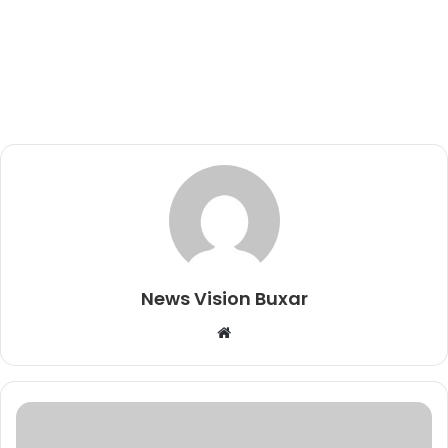
News Vision Buxar
W
e
b
s
i