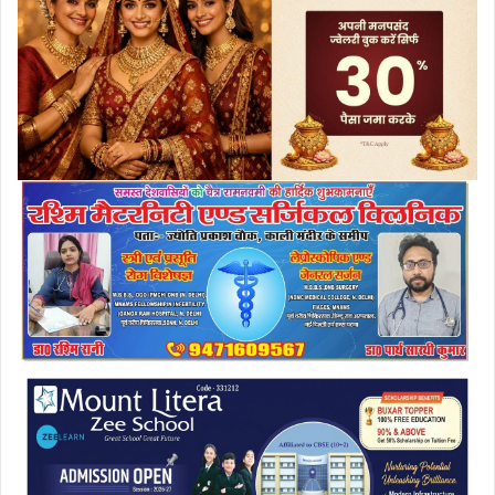
a
i
l