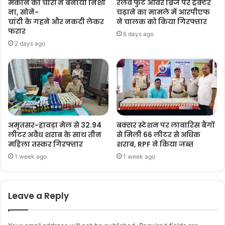
मकान को चोरों ने बनाया निशा
रेलवे फुट ओवर ब्रिज पर ट्रैक्टर
ना, सोने-
चढ़ाने का मामले में आरपीएफ
चांदी के गहने और नकदी लेकर
ने चालक को किया गिरफ्तार
फरार
6 days ago
2 days ago
अमृतसर-हावड़ा मेल से 32.94
बक्सर स्टेशन पर लावारिस बैगों
लीटर अवैध शराब के साथ तीन
से मिली 66 लीटर से अधिक
महिला तस्कर गिरफ्तार
शराब, RPF ने किया जब्त
1 week ago
1 week ago
Leave a Reply