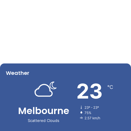
Weather
23
℃
Melbourne
23º - 23º
75%
2.57 km/h
Scattered Clouds