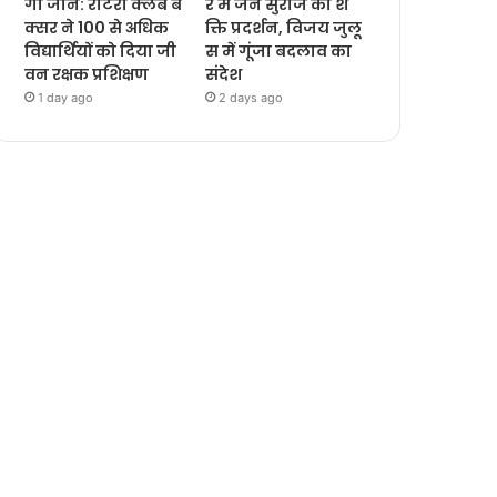
गी जानें: रोटरी क्लब ब
र में जन सुराज का श
क्सर ने 100 से अधिक
क्ति प्रदर्शन, विजय जुलू
विद्यार्थियों को दिया जी
स में गूंजा बदलाव का
वन रक्षक प्रशिक्षण
संदेश
1 day ago
2 days ago