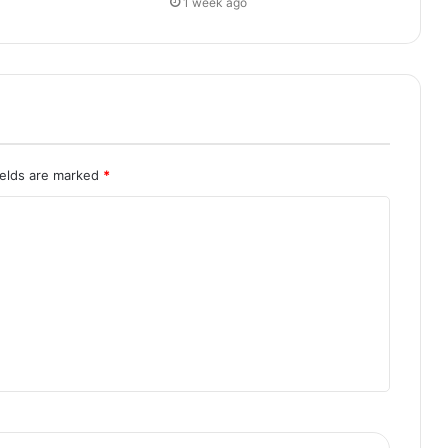
1 week ago
ields are marked
*