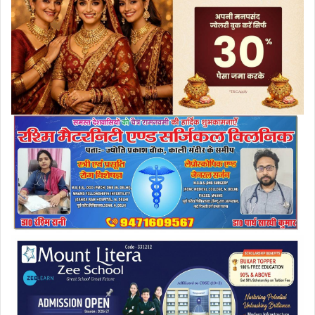
a
i
l