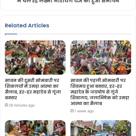
में चल रहे लक्ष्मी नारायण यज्ञ का हुआ समापन
Related Articles
सावन की दूसरी सोमवारी पर
सावन की पहली सोमवारी पर
शिवालयों में उमड़ा आस्था का
शिवमय हुआ बक्सर, हर-हर
सैलाब, हर-हर महादेव से गूंजा
महादेव के जयघोष से गूंजे
बक्सर
शिवालय, जलाभिषेक को उमड़ा
आस्था का सैलाब
26 minutes ago
1 week ago