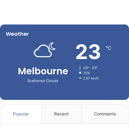
Weather
23
℃
Melbourne
23º - 23º
75%
2.57 km/h
Scattered Clouds
Popular
Recent
Comments