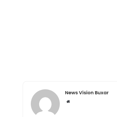
News Vision Buxar
W
e
b