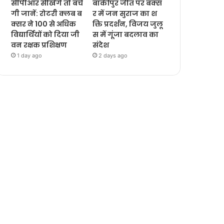
सीपीआर सीखेंगे तो बचें
बांकीपुर जीत पर बक्स
गी जानें: रोटरी क्लब ब
र में जन सुराज का श
क्सर ने 100 से अधिक
क्ति प्रदर्शन, विजय जुलू
विद्यार्थियों को दिया जी
स में गूंजा बदलाव का
वन रक्षक प्रशिक्षण
संदेश
1 day ago
2 days ago