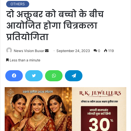
OTHERS
दो अक्तूबर को बच्चो के बीच
आयोजित होगा चित्रकला
प्रतियोगिता
News Vision Buxar
S
September 24, 2023
0
119
e
Less than a minute
n
d
a
n
e
m
a
i
l