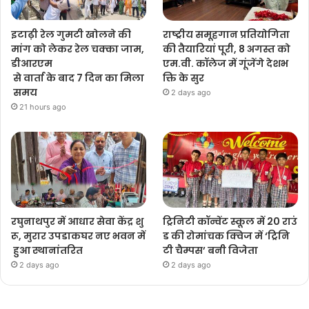
इटाढ़ी रेल गुमटी खोलने की
राष्ट्रीय समूहगान प्रतियोगिता
मांग को लेकर रेल चक्का जाम,
की तैयारियां पूरी, 8 अगस्त को
डीआरएम
एम.वी. कॉलेज में गूंजेंगे देशभ
से वार्ता के बाद 7 दिन का मिला
क्ति के सुर
समय
2 days ago
21 hours ago
रघुनाथपुर में आधार सेवा केंद्र शु
ट्रिनिटी कॉन्वेंट स्कूल में 20 राउं
रू, मुरार उपडाकघर नए भवन में
ड की रोमांचक क्विज में ‘ट्रिनि
हुआ स्थानांतरित
टी चैम्पस’ बनी विजेता
2 days ago
2 days ago