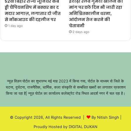
52वीं बिहार राज्य जूनियर कब
इटाढ़ी रेलवे गुमटी खोलने की
ड्डी चैंपियनशिप में बक्सर का द
मांग पर छठे दिन भी जारी रहा
मदार आगाज़, लगातार दो जीत
अनिश्चितकालीन धरना,
से नॉकआउट की दहलीज पर
आंदोलन तेज करने की
चेतावनी
1 day ago
2 days ago
न्यूज़ विज़न पोर्टल का शुभारम्भ मई माह 2023 में किया गया, पोर्टल के माध्यम से जिले के
घटना, दुर्घटना, राजनैतिक, धार्मिक, कला संस्कृति से सम्बंधित खबरों का लगातार प्रकाशन
किया जा रहा है| न्यूज़ पोर्टल का कार्यालय कलेक्ट्रेट रोड स्थित आदर्श नगर में चल रहा है।
© Copyright 2026, All Rights Reserved |
By Nitish Singh
|
Proudly Hosted by
DIGITAL DUKAN