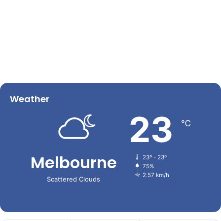
Weather
23
℃
Melbourne
23º - 23º
75%
2.57 km/h
Scattered Clouds