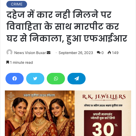
CRIME
दहेज में कार नही मिलने पर
विवाहिता के साथ मारपीट कर
घर से निकाला, हुआ एफआईआर
News Vision Buxar
S
September 26, 2023
0
149
e
1 minute read
n
d
a
n
e
m
a
i
l