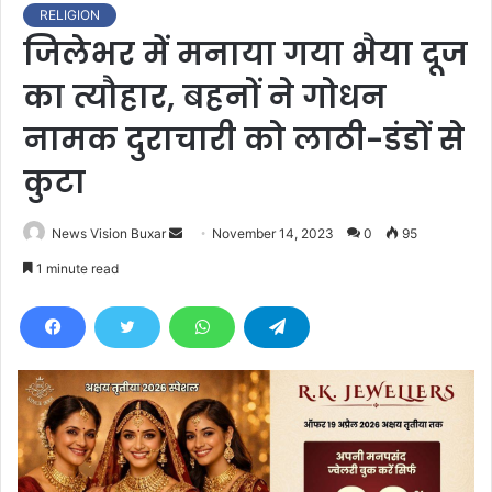
RELIGION
जिलेभर में मनाया गया भैया दूज
का त्यौहार, बहनों ने गोधन
नामक दुराचारी को लाठी-डंडों से
कुटा
News Vision Buxar
S
November 14, 2023
0
95
e
1 minute read
n
d
a
n
e
m
a
i