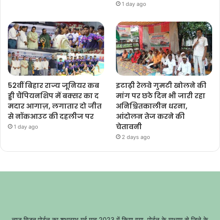
1 day ago
52वीं बिहार राज्य जूनियर कब
इटाढ़ी रेलवे गुमटी खोलने की
ड्डी चैंपियनशिप में बक्सर का द
मांग पर छठे दिन भी जारी रहा
मदार आगाज़, लगातार दो जीत
अनिश्चितकालीन धरना,
से नॉकआउट की दहलीज पर
आंदोलन तेज करने की
चेतावनी
1 day ago
2 days ago
न्यूज़ विज़न पोर्टल का शुभारम्भ मई माह 2023 में किया गया, पोर्टल के माध्यम से जिले के