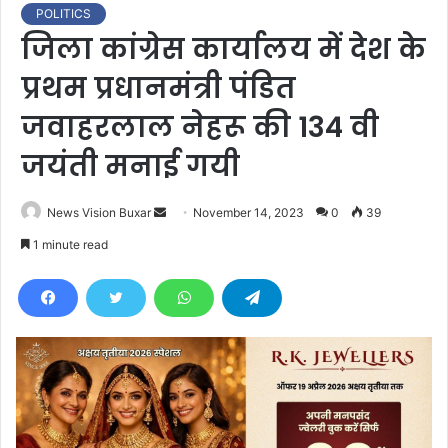
POLITICS
जिला कांग्रेस कार्यालय में देश के
प्रथम प्रधानमंत्री पंडित
जवाहरलाल नेहरू की 134 वी
जयंती मनाई गयी
News Vision Buxar
S
November 14, 2023
0
39
e
1 minute read
n
d
a
n
e
m
a
i