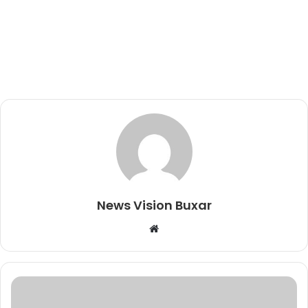
News Vision Buxar
W
e
b
s
i