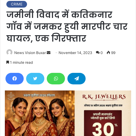
CRIME
जमीनी विवाद में कतिकनार
गॉव में जमकर हुयी मारपीट चार
घायल, एक गिरफ्तार
News Vision Buxar
S
November 14, 2023
0
99
e
1 minute read
n
d
a
n
e
m
a
i
l