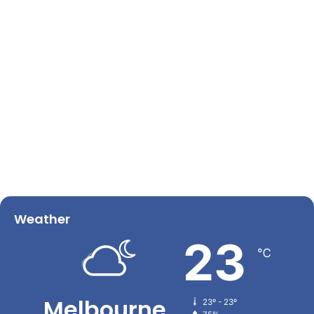
Weather
23
℃
Melbourne
23º - 23º