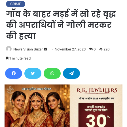
CRIME
गॉव के बाहर मड़ई में सो रहे वृद्ध
की अपराधियों ने गोली मरकर
की हत्या
News Vision Buxar
S
November 27, 2023
0
220
e
1 minute read
n
d
a
n
e
m
a
i
l