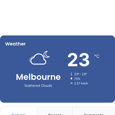
Weather
23
℃
Melbourne
23º - 23º
75%
2.57 km/h
Scattered Clouds