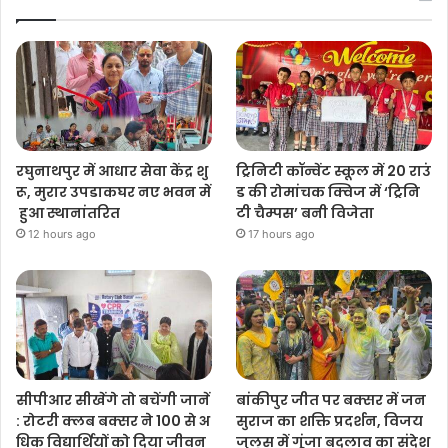
रघुनाथपुर में आधार सेवा केंद्र शु
ट्रिनिटी कॉन्वेंट स्कूल में 20 राउं
रू, मुरार उपडाकघर नए भवन में
ड की रोमांचक क्विज में ‘ट्रिनि
हुआ स्थानांतरित
टी चैम्पस’ बनी विजेता
12 hours ago
17 hours ago
सीपीआर सीखेंगे तो बचेंगी जानें
बांकीपुर जीत पर बक्सर में जन
: रोटरी क्लब बक्सर ने 100 से अ
सुराज का शक्ति प्रदर्शन, विजय
धिक विद्यार्थियों को दिया जीवन
जुलूस में गूंजा बदलाव का संदेश