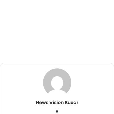
News Vision Buxar
W