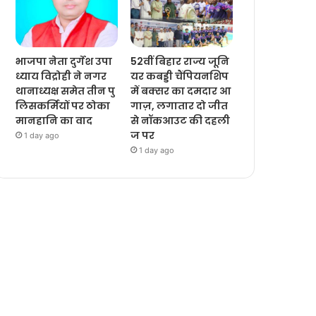
भाजपा नेता दुर्गेश उपा
52वीं बिहार राज्य जूनि
ध्याय विद्रोही ने नगर
यर कबड्डी चैंपियनशिप
थानाध्यक्ष समेत तीन पु
में बक्सर का दमदार आ
लिसकर्मियों पर ठोका
गाज़, लगातार दो जीत
मानहानि का वाद
से नॉकआउट की दहली
ज पर
1 day ago
1 day ago