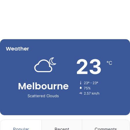
Weather
23
℃
Melbourne
23º - 23º
75%
2.57 km/h
Scattered Clouds
Popular
Recent
Comments