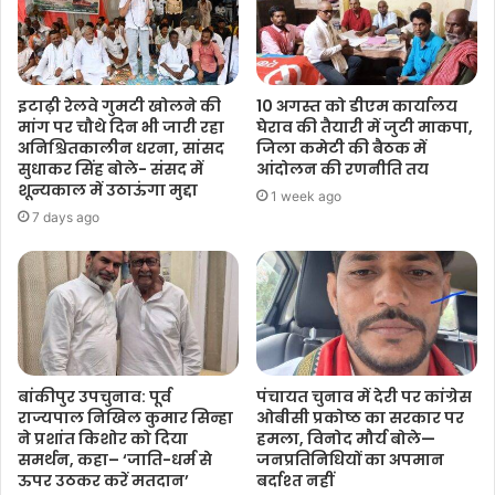
इटाढ़ी रेलवे गुमटी खोलने की
10 अगस्त को डीएम कार्यालय
मांग पर चौथे दिन भी जारी रहा
घेराव की तैयारी में जुटी माकपा,
अनिश्चितकालीन धरना, सांसद
जिला कमेटी की बैठक में
सुधाकर सिंह बोले- संसद में
आंदोलन की रणनीति तय
शून्यकाल में उठाऊंगा मुद्दा
1 week ago
7 days ago
बांकीपुर उपचुनाव: पूर्व
पंचायत चुनाव में देरी पर कांग्रेस
राज्यपाल निखिल कुमार सिन्हा
ओबीसी प्रकोष्ठ का सरकार पर
ने प्रशांत किशोर को दिया
हमला, विनोद मौर्य बोले—
समर्थन, कहा– ‘जाति-धर्म से
जनप्रतिनिधियों का अपमान
ऊपर उठकर करें मतदान’
बर्दाश्त नहीं