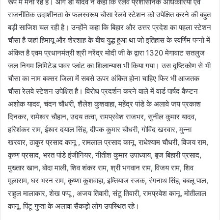
रूप में मना रहे हैं। आगे डॉ यादव ने कहा कि रेलवे प्रशासनिक अधिकारियों एवं
राजनीतिक उदाशीनता के फलस्वरूप चौसा रेलवे स्टेशन को उपेक्षित करने की बहुत
बड़ी साजिश चल रही है। उन्होंने कहा कि बिहार और उत्तर प्रदेश का पहला स्टेशन
चौसा है जहां हिमायू और शेरशाह के बीच युद्ध हुआ था जो इतिहास के स्वर्णिम पन्नो में
अंकित है एवम प्रधानमंत्री श्री नरेंद्र मोदी जी के द्वारा 1320 मेगावाट सतलुज
जल निगम लिमिटेड पावर प्लांट का शिलान्यास भी किया गया। उस दृष्टिकोण से भी
चौसा का नाम बक्सर जिला में सबसे ऊपर अंकित होना चाहिए फिर भी आजतक
चौसा रेलवे स्टेशन उपेक्षित है। विरोध प्रदर्शन करने वाले में वार्ड पार्षद कैप्टन
अशोक यादव, चंदन चौधरी, शैलेश कुशवाहा, महेंद्र पांडे के अलावे जय प्रकाश
दिनकर, रामेश्वर चौहान, उदय तत्वा, रामप्रवेश राजभर, सुनील कुमार यादव,
हरिशंकर राम, ईश्वर दयाल सिंह, दीपक कुमार चौधरी, गोविंद खरवार, मुन्ना
खरवार, ठाकुर प्रसाद कानू , रामलाल प्रसाद कानू, राधेश्याम चौधरी, विजय राम,
कृष्ण प्रसाद, भरत पांडे इंजीनियर, नीतीश कुमार उपाध्याय, बृज बिहारी प्रसाद,
मुख्तार खान, बोदा माली, शिव शंकर राम, श्री भगवान राम, विजय राम, शिव
मूलाराम, घर भरन राम, कृष्णा कुशवाहा, इम्तियाज रजक, रंगनाथ सिंह, बबलू पाल,
राहुल मालाकार, शेख पप्पू , अजय तिवारी, संटू तिवारी, रामप्रवेश कानू, मोतीलाल
कानू, पिंटू गुप्ता के अलावा सैकड़ो लोग उपस्थित रहे।