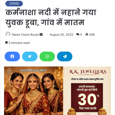
CRIME
कर्मनाशा नदी में नहाने गया
युवक डूबा, गांव में मातम
News Vision Buxar
S
August 20, 2025
0
366
e
2 minutes read
n
d
a
n
e
m
a
i
l