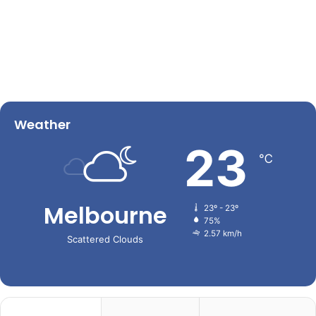
Weather
23
℃
Melbourne
23º - 23º
75%
2.57 km/h
Scattered Clouds