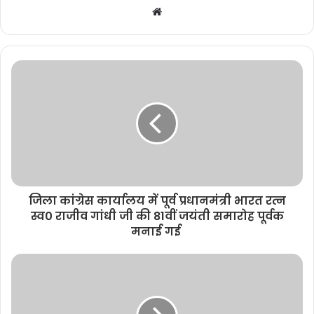
W
e
b
s
i
t
e
जिला कांग्रेस कार्यालय में पूर्व प्रधानमंत्री भारत रत्न
स्व0 राजीव गांधी जी की 81वीं जयंती समारोह पूर्वक
मनाई गई