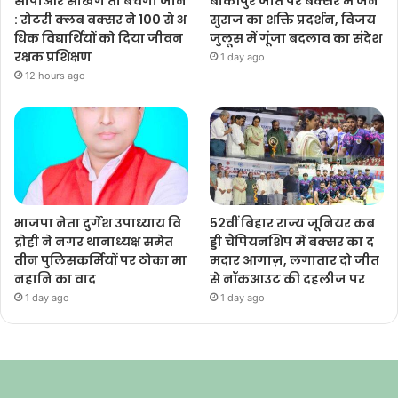
सीपीआर सीखेंगे तो बचेंगी जानें
बांकीपुर जीत पर बक्सर में जन
: रोटरी क्लब बक्सर ने 100 से अ
सुराज का शक्ति प्रदर्शन, विजय
धिक विद्यार्थियों को दिया जीवन
जुलूस में गूंजा बदलाव का संदेश
रक्षक प्रशिक्षण
1 day ago
12 hours ago
भाजपा नेता दुर्गेश उपाध्याय वि
52वीं बिहार राज्य जूनियर कब
द्रोही ने नगर थानाध्यक्ष समेत
ड्डी चैंपियनशिप में बक्सर का द
तीन पुलिसकर्मियों पर ठोका मा
मदार आगाज़, लगातार दो जीत
नहानि का वाद
से नॉकआउट की दहलीज पर
1 day ago
1 day ago