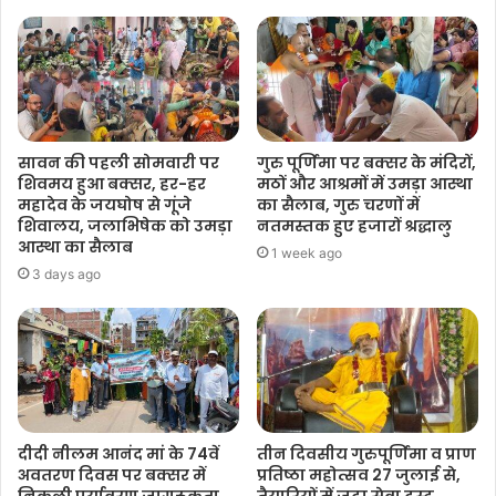
सावन की पहली सोमवारी पर
गुरु पूर्णिमा पर बक्सर के मंदिरों,
शिवमय हुआ बक्सर, हर-हर
मठों और आश्रमों में उमड़ा आस्था
महादेव के जयघोष से गूंजे
का सैलाब, गुरु चरणों में
शिवालय, जलाभिषेक को उमड़ा
नतमस्तक हुए हजारों श्रद्धालु
आस्था का सैलाब
1 week ago
3 days ago
दीदी नीलम आनंद मां के 74वें
तीन दिवसीय गुरुपूर्णिमा व प्राण
अवतरण दिवस पर बक्सर में
प्रतिष्ठा महोत्सव 27 जुलाई से,
निकली पर्यावरण जागरूकता
तैयारियों में जुटा सेवा ट्रस्ट