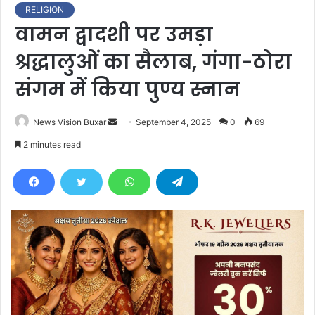
RELIGION
वामन द्वादशी पर उमड़ा
श्रद्धालुओं का सैलाब, गंगा-ठोरा
संगम में किया पुण्य स्नान
News Vision Buxar
S
September 4, 2025
0
69
e
2 minutes read
n
d
a
n
e
m
a
i
l