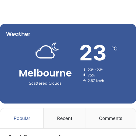
Weather
23
℃
Melbourne
23º - 23º
75%
2.57 km/h
Scattered Clouds
Popular
Recent
Comments