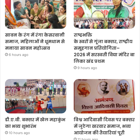
सावन के रंग में रंगा केसरवानी
राष्ट्रभक्ति
समाज, महिलाओं ने धूमधाम से
के स्वरों से गूंजा बक्सर, राष्ट्रीय
मनाया सावन महोत्सव
समूहगान प्रतियोगिता–
2026 में सरस्वती विद्या मंदिर बा
6 hours ago
लिका खंड प्रथम
9 hours ago
डी.ए.वी. बक्सर में खेल महाकुंभ
विश्व आदिवासी दिवस पर बक्सर
का भव्य शुभारंभ
में जुटेगा खरवार समाज, भव्य
आयोजन की तैयारियां पूरी
10 hours ago
11 hours ago