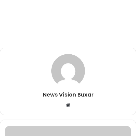
News Vision Buxar
W
e
b
s
i