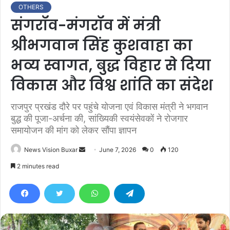
OTHERS
संगरॉव-मंगरॉव में मंत्री
श्रीभगवान सिंह कुशवाहा का
भव्य स्वागत, बुद्ध विहार से दिया
विकास और विश्व शांति का संदेश
राजपुर प्रखंड दौरे पर पहुंचे योजना एवं विकास मंत्री ने भगवान
बुद्ध की पूजा-अर्चना की, सांख्यिकी स्वयंसेवकों ने रोजगार
समायोजन की मांग को लेकर सौंपा ज्ञापन
News Vision Buxar
S
June 7, 2026
0
120
e
2 minutes read
n
d
a
n
e