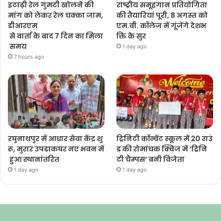
इटाढ़ी रेल गुमटी खोलने की
राष्ट्रीय समूहगान प्रतियोगिता
मांग को लेकर रेल चक्का जाम,
की तैयारियां पूरी, 8 अगस्त को
डीआरएम
एम.वी. कॉलेज में गूंजेंगे देशभ
से वार्ता के बाद 7 दिन का मिला
क्ति के सुर
समय
1 day ago
7 hours ago
रघुनाथपुर में आधार सेवा केंद्र शु
ट्रिनिटी कॉन्वेंट स्कूल में 20 राउं
रू, मुरार उपडाकघर नए भवन में
ड की रोमांचक क्विज में ‘ट्रिनि
हुआ स्थानांतरित
टी चैम्पस’ बनी विजेता
1 day ago
1 day ago