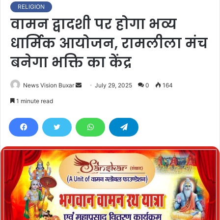
RELIGION
वामन द्वादशी पर होगा भव्य
धार्मिक आयोजन, रामलीला मंच
बनेगा भक्ति का केंद्र
News Vision Buxar
S
July 29, 2025
0
164
e
1 minute read
n
d
a
n
e
m
a
i
l