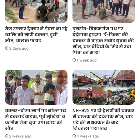
तेज रफ्तार ट्रैक्टर ने पैदल जा रहे
डुमरांव-बिक्रमगंज पथ पर
व्यक्ति को मारी टक्कर, हुयी
दर्दनाक हादसा: ई-रिक्शा की
मौत, चालक फरार
टक्कर से बाइक सवार युवक की
मौत, चार बेटियों के सिर से उठा
3 days ago
पिता का साया
1 week ago
बक्सर-चौसा मार्ग पर नीलगाय
NH-922 पर दो ट्रेलरों की टक्कर
से टकराई बाइक, पूर्व मुखिया व
में चालक की दर्दनाक मौत, चार
कांग्रेस नेता बुचा उपाध्याय की
घंटे की मशक्कत के बाद
मौत
निकाला गया शव
2 weeks ago
4 weeks ago