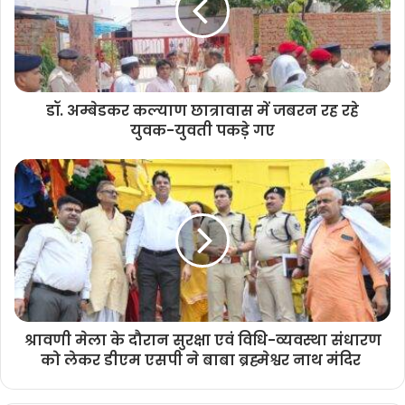
डॉ. अम्बेडकर कल्याण छात्रावास में जबरन रह रहे
युवक-युवती पकड़े गए
श्रावणी मेला के दौरान सुरक्षा एवं विधि-व्यवस्था संधारण
को लेकर डीएम एसपी ने बाबा ब्रह्मेश्वर नाथ मंदिर