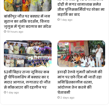
द्रोही ने नगर थानाध्यक्ष समेत
तीन पुलिसकर्मियों पर ठोका मा
नहानि का वाद
बांकीपुर जीत पर बक्सर में जन
1 day ago
सुराज का शक्ति प्रदर्शन, विजय
जुलूस में गूंजा बदलाव का संदेश
19 hours ago
52वीं बिहार राज्य जूनियर कब
इटाढ़ी रेलवे गुमटी खोलने की
ड्डी चैंपियनशिप में बक्सर का द
मांग पर छठे दिन भी जारी रहा
मदार आगाज़, लगातार दो जीत
अनिश्चितकालीन धरना,
से नॉकआउट की दहलीज पर
आंदोलन तेज करने की
चेतावनी
1 day ago
2 days ago