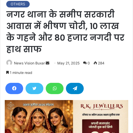
OTHERS
नगर थाना के समीप सरकारी
आवास में भीषण चोरी, 10 लाख
के गहने और 80 हजार नगदी पर
हाथ साफ
News Vision Buxar
S
May 21, 2025
0
284
e
1 minute read
n
d
a
n
e
m
a
i