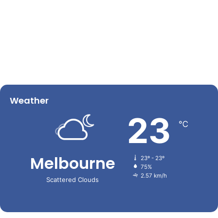
Weather
23
℃
Melbourne
23º - 23º
75%
2.57 km/h
Scattered Clouds