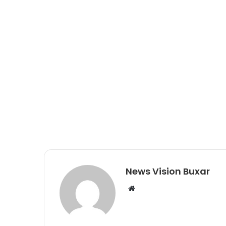
News Vision Buxar
W
e
b
s