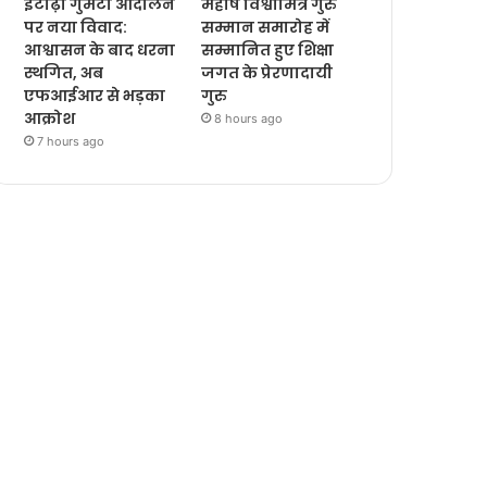
इटाढ़ी गुमटी आंदोलन
महर्षि विश्वामित्र गुरु
पर नया विवाद:
सम्मान समारोह में
आश्वासन के बाद धरना
सम्मानित हुए शिक्षा
स्थगित, अब
जगत के प्रेरणादायी
एफआईआर से भड़का
गुरु
आक्रोश
8 hours ago
7 hours ago