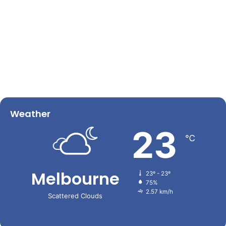
Weather
23
℃
Melbourne
23º - 23º
75%
2.57 km/h
Scattered Clouds