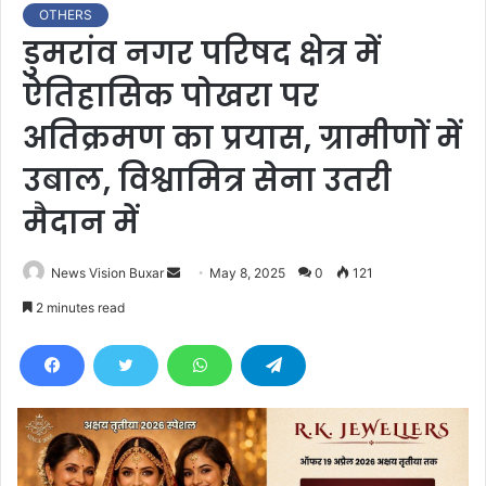
OTHERS
डुमरांव नगर परिषद क्षेत्र में
ऐतिहासिक पोखरा पर
अतिक्रमण का प्रयास, ग्रामीणों में
उबाल, विश्वामित्र सेना उतरी
मैदान में
News Vision Buxar
S
May 8, 2025
0
121
e
2 minutes read
n
d
a
n
e
m
a