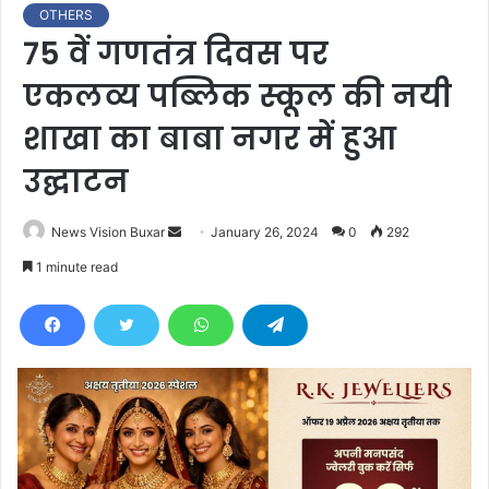
OTHERS
75 वें गणतंत्र दिवस पर
एकलव्य पब्लिक स्कूल की नयी
शाखा का बाबा नगर में हुआ
उद्घाटन
News Vision Buxar
S
January 26, 2024
0
292
e
1 minute read
n
d
a
n
e
m
a
i