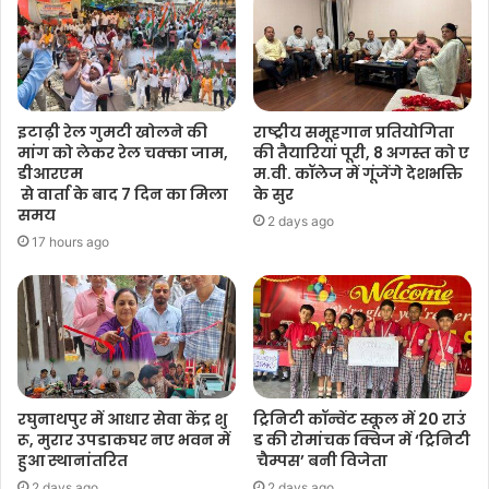
इटाढ़ी रेल गुमटी खोलने की
राष्ट्रीय समूहगान प्रतियोगिता
मांग को लेकर रेल चक्का जाम,
की तैयारियां पूरी, 8 अगस्त को ए
डीआरएम
म.वी. कॉलेज में गूंजेंगे देशभक्ति
से वार्ता के बाद 7 दिन का मिला
के सुर
समय
2 days ago
17 hours ago
रघुनाथपुर में आधार सेवा केंद्र शु
ट्रिनिटी कॉन्वेंट स्कूल में 20 राउं
रू, मुरार उपडाकघर नए भवन में
ड की रोमांचक क्विज में ‘ट्रिनिटी
हुआ स्थानांतरित
चैम्पस’ बनी विजेता
2 days ago
2 days ago