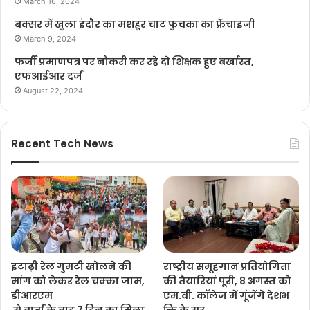
March 16, 2024
बक्सर में खुला इंदौर का मशहूर चाट फुचका का फ्रेंचाइजी
March 9, 2024
फर्जी प्रमाणपत्र पर नौकरी कर रहे दो शिक्षक हुए बर्खास्त,
एफआईआर दर्ज
August 22, 2024
Recent Tech News
इटाढ़ी रेल गुमटी खोलने की
राष्ट्रीय समूहगान प्रतियोगिता
मांग को लेकर रेल चक्का जाम,
की तैयारियां पूरी, 8 अगस्त को
डीआरएम
एम.वी. कॉलेज में गूंजेंगे देशभ