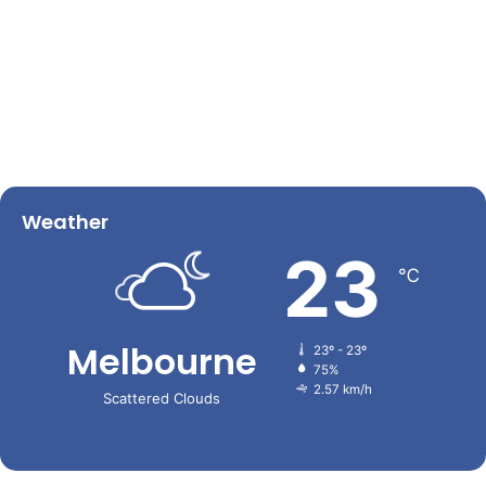
Weather
23
℃
Melbourne
23º - 23º
75%
2.57 km/h
Scattered Clouds