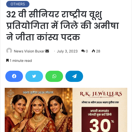
OTHERS
32 वी सीनियर राष्ट्रीय वूशु
प्रतियोगिता में जिले की अमीषा
ने जीता कांस्य पदक
News Vision Buxar
S
July 3, 2023
0
28
e
1 minute read
n
d
a
n
e
m
a
i
l