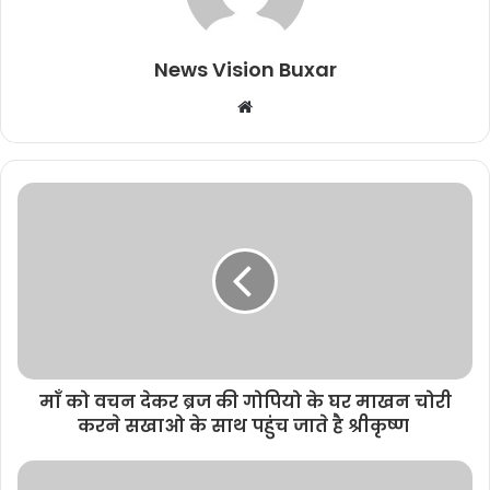
News Vision Buxar
W
e
b
s
i
t
e
माँ को वचन देकर ब्रज की गोपियो के घर माखन चोरी
करने सखाओ के साथ पहुंच जाते है श्रीकृष्ण