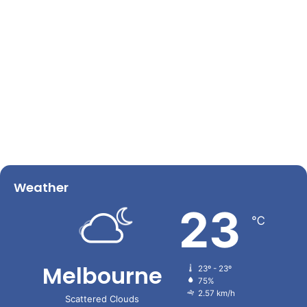
Weather
23
℃
Melbourne
23º - 23º
75%
2.57 km/h
Scattered Clouds