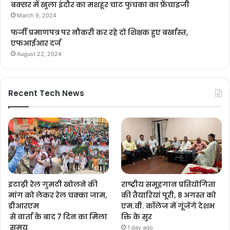
बक्सर में खुला इंदौर का मशहूर चाट फुचका का फ्रेंचाइजी
March 9, 2024
फर्जी प्रमाणपत्र पर नौकरी कर रहे दो शिक्षक हुए बर्खास्त,
एफआईआर दर्ज
August 22, 2024
Recent Tech News
इटाढ़ी रेल गुमटी खोलने की
राष्ट्रीय समूहगान प्रतियोगिता
मांग को लेकर रेल चक्का जाम,
की तैयारियां पूरी, 8 अगस्त को
डीआरएम
एम.वी. कॉलेज में गूंजेंगे देशभ
से वार्ता के बाद 7 दिन का मिला
क्ति के सुर
समय
1 day ago