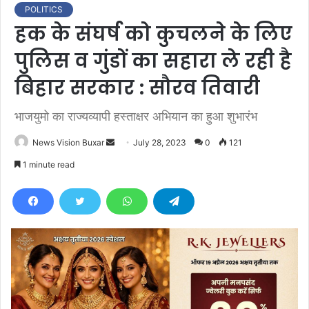
POLITICS
हक के संघर्ष को कुचलने के लिए
पुलिस व गुंडों का सहारा ले रही है
बिहार सरकार : सौरव तिवारी
भाजयुमो का राज्यव्यापी हस्ताक्षर अभियान का हुआ शुभारंभ
News Vision Buxar
S
July 28, 2023
0
121
e
1 minute read
n
d
a
n
e
m
a
i
l