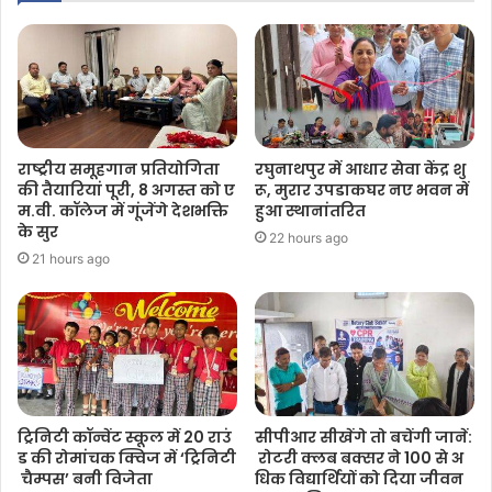
राष्ट्रीय समूहगान प्रतियोगिता
रघुनाथपुर में आधार सेवा केंद्र शु
की तैयारियां पूरी, 8 अगस्त को ए
रू, मुरार उपडाकघर नए भवन में
म.वी. कॉलेज में गूंजेंगे देशभक्ति
हुआ स्थानांतरित
के सुर
22 hours ago
21 hours ago
ट्रिनिटी कॉन्वेंट स्कूल में 20 राउं
सीपीआर सीखेंगे तो बचेंगी जानें:
ड की रोमांचक क्विज में ‘ट्रिनिटी
रोटरी क्लब बक्सर ने 100 से अ
चैम्पस’ बनी विजेता
धिक विद्यार्थियों को दिया जीवन