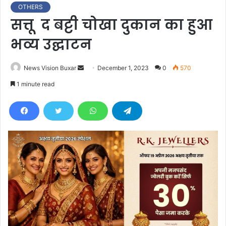
OTHERS
सत्तू द बट्टी चोखा दुकान का हुआ
भव्य उद्घाटन
News Vision Buxar
S
December 1, 2023
0
570
e
1 minute read
n
d
a
n
e
m
a
i
l