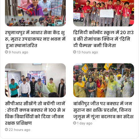
रघुनाथपुर में आधार सेवा केंद्र शु
ट्रिनिटी कॉन्वेंट स्कूल में 20 राउं
रू, मुरार उपडाकघर नए भवन में
ड की रोमांचक क्विज में ‘ट्रिनि
हुआ स्थानांतरित
टी चैम्पस’ बनी विजेता
9 hours ago
13 hours ago
सीपीआर सीखेंगे तो बचेंगी जानें
बांकीपुर जीत पर बक्सर में जन
: रोटरी क्लब बक्सर ने 100 से अ
सुराज का शक्ति प्रदर्शन, विजय
धिक विद्यार्थियों को दिया जीवन
जुलूस में गूंजा बदलाव का संदेश
रक्षक प्रशिक्षण
1 day ago
22 hours ago