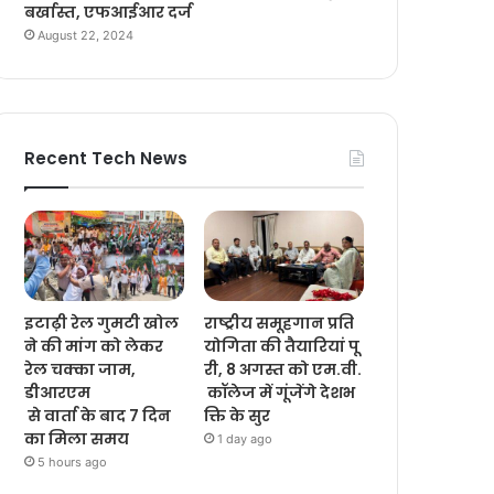
बर्खास्त, एफआईआर दर्ज
August 22, 2024
Recent Tech News
इटाढ़ी रेल गुमटी खोल
राष्ट्रीय समूहगान प्रति
ने की मांग को लेकर
योगिता की तैयारियां पू
रेल चक्का जाम,
री, 8 अगस्त को एम.वी.
डीआरएम
कॉलेज में गूंजेंगे देशभ
से वार्ता के बाद 7 दिन
क्ति के सुर
का मिला समय
1 day ago
5 hours ago