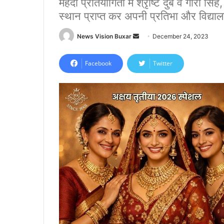
मेंहदी प्रतियोगिता में श्रृष्टि दुबे व गौरी सिं
स्थान प्राप्त कर अपनी प्रतिभा और विद्य
News Vision Buxar
S
December 24, 2023
e
n
Facebook
Twitter
d
a
n
e
m
a
i
l