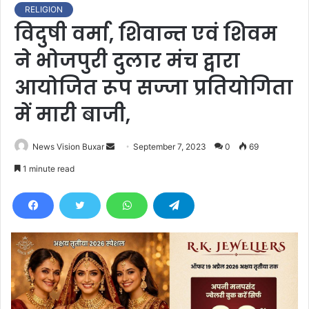
RELIGION
विदुषी वर्मा, शिवान्त एवं शिवम
ने भोजपुरी दुलार मंच द्वारा
आयोजित रूप सज्जा प्रतियोगिता
में मारी बाजी,
News Vision Buxar
S
September 7, 2023
0
69
e
1 minute read
n
d
a
n
e
m
a
i