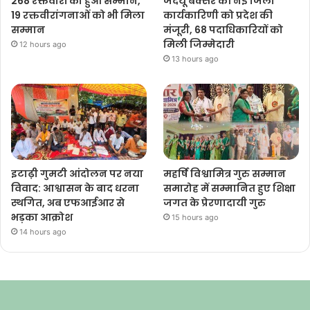
268 रक्तवीरों का हुआ सम्मान,
जदयू बक्सर की नई जिला
19 रक्तवीरांगनाओं को भी मिला
कार्यकारिणी को प्रदेश की
सम्मान
मंजूरी, 68 पदाधिकारियों को
मिली जिम्मेदारी
12 hours ago
13 hours ago
इटाढ़ी गुमटी आंदोलन पर नया
महर्षि विश्वामित्र गुरु सम्मान
विवाद: आश्वासन के बाद धरना
समारोह में सम्मानित हुए शिक्षा
स्थगित, अब एफआईआर से
जगत के प्रेरणादायी गुरु
भड़का आक्रोश
15 hours ago
14 hours ago