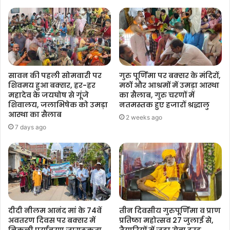
सावन की पहली सोमवारी पर
गुरु पूर्णिमा पर बक्सर के मंदिरों,
शिवमय हुआ बक्सर, हर-हर
मठों और आश्रमों में उमड़ा आस्था
महादेव के जयघोष से गूंजे
का सैलाब, गुरु चरणों में
शिवालय, जलाभिषेक को उमड़ा
नतमस्तक हुए हजारों श्रद्धालु
आस्था का सैलाब
2 weeks ago
7 days ago
दीदी नीलम आनंद मां के 74वें
तीन दिवसीय गुरुपूर्णिमा व प्राण
अवतरण दिवस पर बक्सर में
प्रतिष्ठा महोत्सव 27 जुलाई से,
निकली पर्यावरण जागरूकता
तैयारियों में जुटा सेवा ट्रस्ट