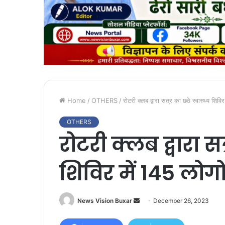
Home
/
OTHERS
/
रोटरी क्लब द्वारा सत्र का छठे स्वास्थ्य शिव
OTHERS
रोटरी क्लब द्वारा सत
शिविर में 145 लोग
News Vision Buxar
S
December 26, 2023
e
n