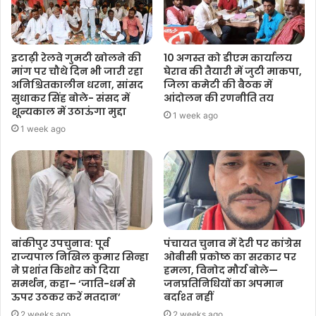
इटाढ़ी रेलवे गुमटी खोलने की
10 अगस्त को डीएम कार्यालय
मांग पर चौथे दिन भी जारी रहा
घेराव की तैयारी में जुटी माकपा,
अनिश्चितकालीन धरना, सांसद
जिला कमेटी की बैठक में
सुधाकर सिंह बोले- संसद में
आंदोलन की रणनीति तय
शून्यकाल में उठाऊंगा मुद्दा
1 week ago
1 week ago
बांकीपुर उपचुनाव: पूर्व
पंचायत चुनाव में देरी पर कांग्रेस
राज्यपाल निखिल कुमार सिन्हा
ओबीसी प्रकोष्ठ का सरकार पर
ने प्रशांत किशोर को दिया
हमला, विनोद मौर्य बोले—
समर्थन, कहा– ‘जाति-धर्म से
जनप्रतिनिधियों का अपमान
ऊपर उठकर करें मतदान’
बर्दाश्त नहीं
2 weeks ago
2 weeks ago