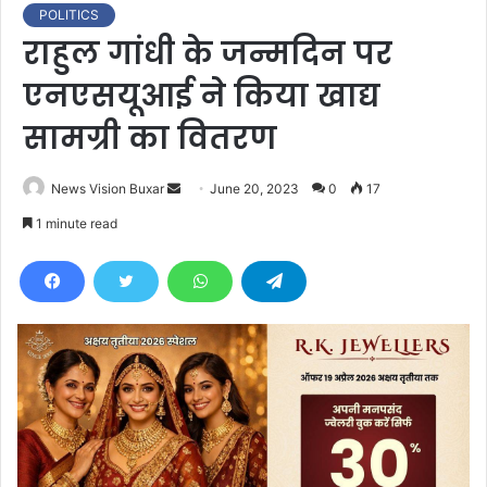
POLITICS
राहुल गांधी के जन्मदिन पर
एनएसयूआई ने किया खाद्य
सामग्री का वितरण
News Vision Buxar
S
June 20, 2023
0
17
e
1 minute read
n
d
a
n
e
m
a
i
l