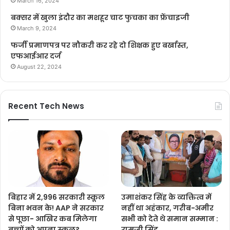
March 16, 2024
बक्सर में खुला इंदौर का मशहूर चाट फुचका का फ्रेंचाइजी
March 9, 2024
फर्जी प्रमाणपत्र पर नौकरी कर रहे दो शिक्षक हुए बर्खास्त,
एफआईआर दर्ज
August 22, 2024
Recent Tech News
बिहार में 2,996 सरकारी स्कूल
उमाशंकर सिंह के व्यक्तित्व में
बिना भवन के! AAP ने सरकार
नहीं था अहंकार, गरीब-अमीर
से पूछा- आखिर कब मिलेगा
सभी को देते थे समान सम्मान :
बच्चों को अपना स्कूल?
रामजी सिंह