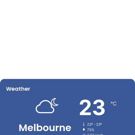
Weather
23
℃
Melbourne
23º - 23º
75%