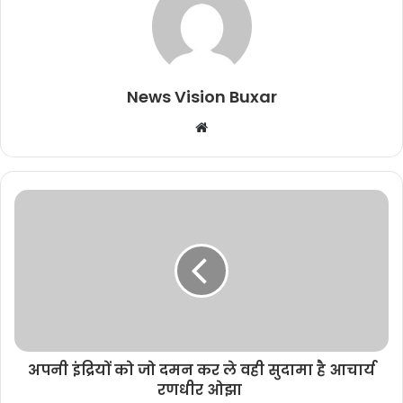
News Vision Buxar
W
e
b
s
i
t
e
अपनी इंद्रियों को जो दमन कर ले वही सुदामा है आचार्य
रणधीर ओझा