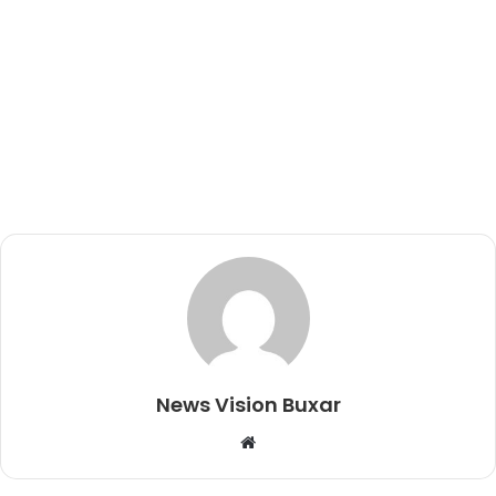
News Vision Buxar
W
e
b