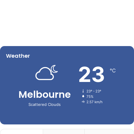
Weather
23
℃
Melbourne
23º - 23º
75%
2.57 km/h
Scattered Clouds