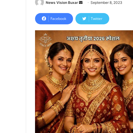
News Vision Buxar
S
September 8, 2023
e
n
Facebook
Twitter
d
a
n
e
m
a
i
l