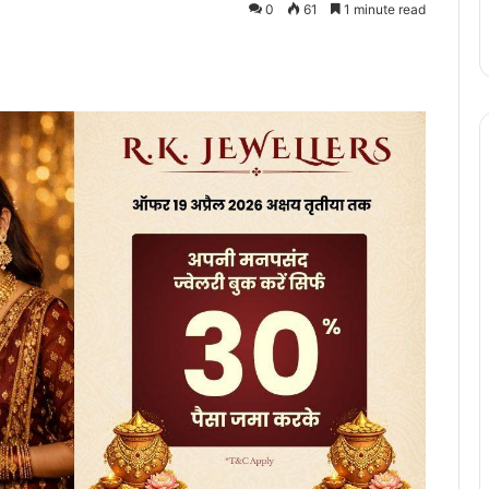
0
61
1 minute read