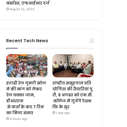
बर्खास्त, एफआईआर दर्ज
August 22, 2024
Recent Tech News
इटाढ़ी रेल गुमटी खोल
राष्ट्रीय समूहगान प्रति
ने की मांग को लेकर
योगिता की तैयारियां पू
रेल चक्का जाम,
री, 8 अगस्त को एम.वी.
डीआरएम
कॉलेज में गूंजेंगे देशभ
से वार्ता के बाद 7 दिन
क्ति के सुर
का मिला समय
1 day ago
4 hours ago