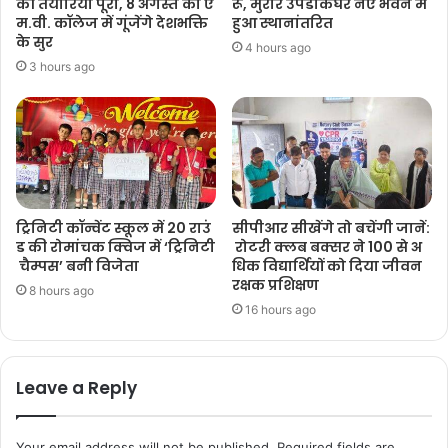
की तैयारियां पूरी, 8 अगस्त को ए
रू, मुरार उपडाकघर नए भवन में
म.वी. कॉलेज में गूंजेंगे देशभक्ति
हुआ स्थानांतरित
के सुर
4 hours ago
3 hours ago
ट्रिनिटी कॉन्वेंट स्कूल में 20 राउं
सीपीआर सीखेंगे तो बचेंगी जानें:
ड की रोमांचक क्विज में ‘ट्रिनिटी
रोटरी क्लब बक्सर ने 100 से अ
चैम्पस’ बनी विजेता
धिक विद्यार्थियों को दिया जीवन
रक्षक प्रशिक्षण
8 hours ago
16 hours ago
Leave a Reply
Your email address will not be published.
Required fields are