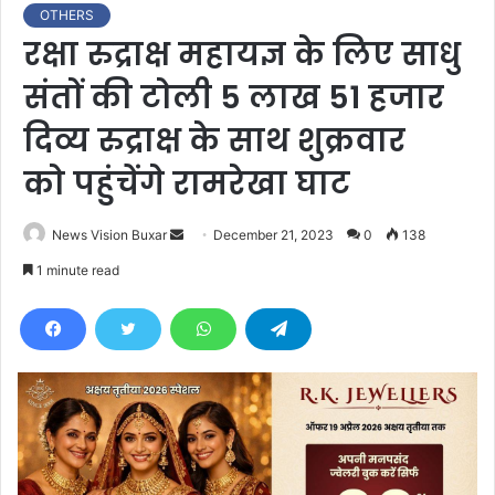
OTHERS
रक्षा रुद्राक्ष महायज्ञ के लिए साधु
संतों की टोली 5 लाख 51 हजार
दिव्य रुद्राक्ष के साथ शुक्रवार
को पहुंचेंगे रामरेखा घाट
News Vision Buxar
S
December 21, 2023
0
138
e
1 minute read
n
d
a
n
e
m
a
i