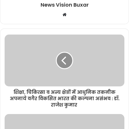
News Vision Buxar
W
e
b
s
i
t
e
शिक्षा, चिकित्सा व अन्य क्षेत्रों में आधुनिक तकनीक
अपनाये वगैर विकसित भारत की कल्पना असंभव : डॉ.
राजेश कुमार