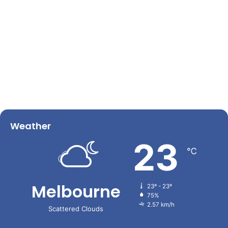
Weather
23
℃
Melbourne
23º - 23º
75%
2.57 km/h
Scattered Clouds