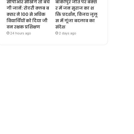
सीपीआर सीखेंगे तो बचें
बांकीपुर जीत पर बक्स
गी जानें: रोटरी क्लब ब
र में जन सुराज का श
क्सर ने 100 से अधिक
क्ति प्रदर्शन, विजय जुलू
विद्यार्थियों को दिया जी
स में गूंजा बदलाव का
वन रक्षक प्रशिक्षण
संदेश
24 hours ago
2 days ago