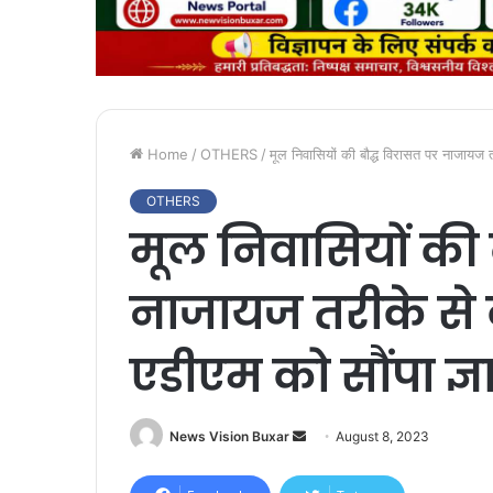
Home
/
OTHERS
/
मूल निवासियों की बौद्ध विरासत पर नाजायज तर
OTHERS
मूल निवासियों की 
नाजायज तरीके से क
एडीएम को सौंपा ज्
News Vision Buxar
S
August 8, 2023
e
n