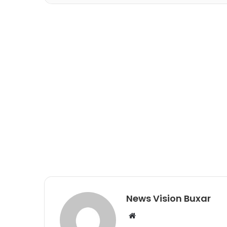
News Vision Buxar
W