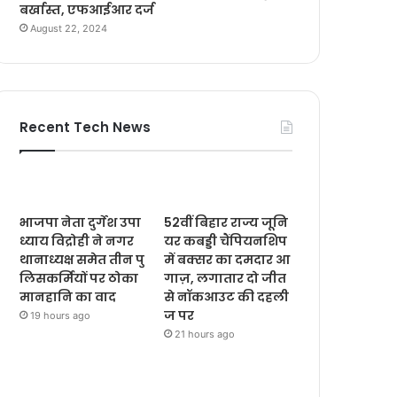
बर्खास्त, एफआईआर दर्ज
August 22, 2024
Recent Tech News
भाजपा नेता दुर्गेश उपा
52वीं बिहार राज्य जूनि
ध्याय विद्रोही ने नगर
यर कबड्डी चैंपियनशिप
थानाध्यक्ष समेत तीन पु
में बक्सर का दमदार आ
लिसकर्मियों पर ठोका
गाज़, लगातार दो जीत
मानहानि का वाद
से नॉकआउट की दहली
ज पर
19 hours ago
21 hours ago