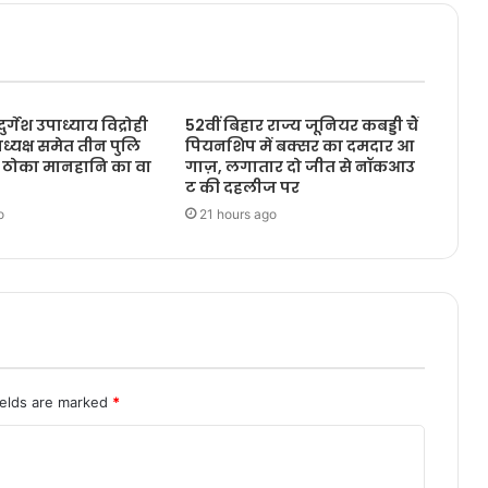
र्गेश उपाध्याय विद्रोही
52वीं बिहार राज्य जूनियर कबड्डी चैं
ध्यक्ष समेत तीन पुलि
पियनशिप में बक्सर का दमदार आ
र ठोका मानहानि का वा
गाज़, लगातार दो जीत से नॉकआउ
ट की दहलीज पर
o
21 hours ago
ields are marked
*