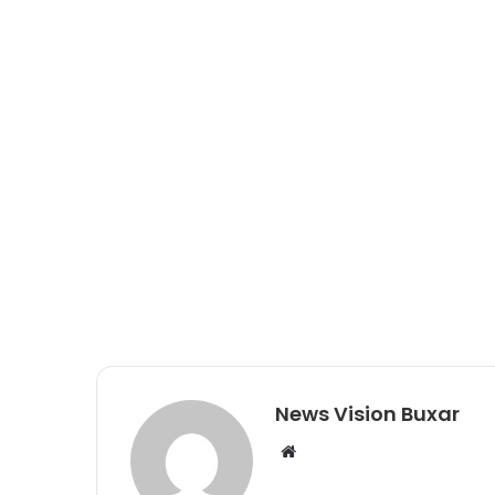
News Vision Buxar
W
e