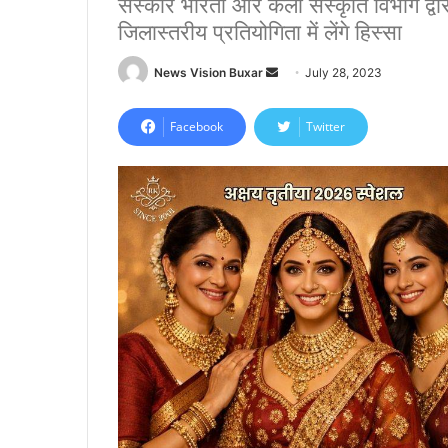
संस्कार भारती और कला संस्कृति विभाग द्व
जिलास्तरीय प्रतियोगिता में लेंगे हिस्सा
News Vision Buxar
S
July 28, 2023
e
n
Facebook
Twitter
d
a
n
e
m
a
i
l