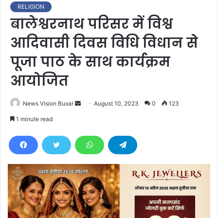
RELIGION
बालेश्वरनाथ परिसर में विश्व
आदिवासी दिवस विधि विधान से
पूजा पाठ के साथ कार्यक्रम
आयोजित
News Vision Buxar
S
August 10, 2023
0
123
e
1 minute read
n
d
a
n
e
m
a
i