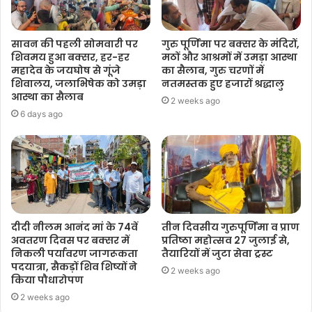
सावन की पहली सोमवारी पर
गुरु पूर्णिमा पर बक्सर के मंदिरों,
शिवमय हुआ बक्सर, हर-हर
मठों और आश्रमों में उमड़ा आस्था
महादेव के जयघोष से गूंजे
का सैलाब, गुरु चरणों में
शिवालय, जलाभिषेक को उमड़ा
नतमस्तक हुए हजारों श्रद्धालु
आस्था का सैलाब
2 weeks ago
6 days ago
दीदी नीलम आनंद मां के 74वें
तीन दिवसीय गुरुपूर्णिमा व प्राण
अवतरण दिवस पर बक्सर में
प्रतिष्ठा महोत्सव 27 जुलाई से,
निकली पर्यावरण जागरूकता
तैयारियों में जुटा सेवा ट्रस्ट
पदयात्रा, सैकड़ों शिव शिष्यों ने
2 weeks ago
किया पौधारोपण
2 weeks ago