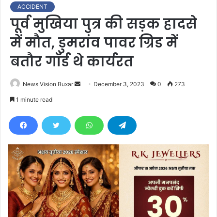
ACCIDENT
पूर्व मुखिया पुत्र की सड़क हादसे
में मौत, डुमरांव पावर ग्रिड में
बतौर गॉर्ड थे कार्यरत
News Vision Buxar
S
December 3, 2023
0
273
e
1 minute read
n
d
a
n
e
m
a
i
l