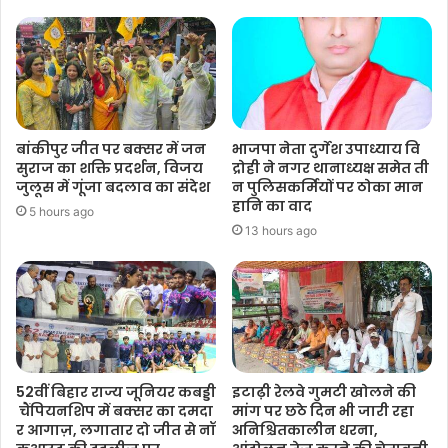
बांकीपुर जीत पर बक्सर में जन
भाजपा नेता दुर्गेश उपाध्याय वि
सुराज का शक्ति प्रदर्शन, विजय
द्रोही ने नगर थानाध्यक्ष समेत ती
जुलूस में गूंजा बदलाव का संदेश
न पुलिसकर्मियों पर ठोका मान
हानि का वाद
5 hours ago
13 hours ago
52वीं बिहार राज्य जूनियर कबड्डी
इटाढ़ी रेलवे गुमटी खोलने की
चैंपियनशिप में बक्सर का दमदा
मांग पर छठे दिन भी जारी रहा
र आगाज़, लगातार दो जीत से नॉ
अनिश्चितकालीन धरना,