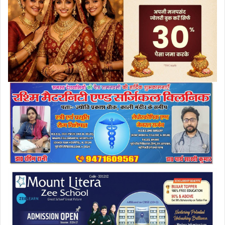
a
i
l