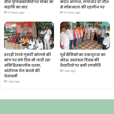
तीन पुलिसकर्मियों पर ठोका मा
मदार आगाज़, लगातार दो जीत
नहानि का वाद
से नॉकआउट की दहलीज पर
13 hours ago
15 hours ago
इटाढ़ी रेलवे गुमटी खोलने की
पूर्व सैनिकों का एकजुटता का
मांग पर छठे दिन भी जारी रहा
संदेश, स्वतंत्रता दिवस की
अनिश्चितकालीन धरना,
तैयारियों पर बनी रणनीति
आंदोलन तेज करने की
1 day ago
चेतावनी
1 day ago